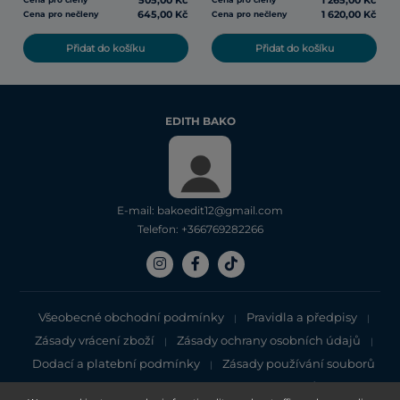
505,00 Kč
1 265,00 Kč
645,00 Kč
1 620,00 Kč
Cena pro nečleny
Cena pro nečleny
Přidat do košíku
Přidat do košíku
EDITH BAKO
E-mail: bakoedit12@gmail.com
Telefon: +366769282266
Všeobecné obchodní podmínky
Pravidla a předpisy
|
|
Zásady vrácení zboží
Zásady ochrany osobních údajů
|
|
Dodací a platební podmínky
Zásady používání souborů
|
cookie
Zásady ochrany osobních údajů
|