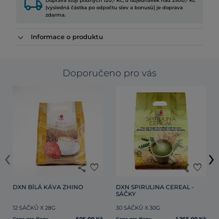
local_shipping
Doprava stojí pouhých 120,- Kč, u objednávek nad 2500,- Kč
(výsledná částka po odpočtu slev a bonusů) je doprava
zdarma.
Informace o produktu
Doporučeno pro vás
‹
›
share
favorite
share
favorite
DXN BÍLÁ KÁVA ZHINO
DXN SPIRULINA CEREAL - 
SÁČKY
12 SÁČKŮ X 28G
30 SÁČKŮ X 30G
Cena pro členy
Cena pro členy