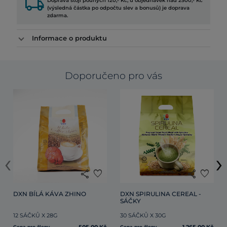
local_shipping
Doprava stojí pouhých 120,- Kč, u objednávek nad 2500,- Kč
(výsledná částka po odpočtu slev a bonusů) je doprava
zdarma.
Informace o produktu
Doporučeno pro vás
‹
›
share
favorite
share
favorite
DXN BÍLÁ KÁVA ZHINO
DXN SPIRULINA CEREAL - 
SÁČKY
12 SÁČKŮ X 28G
30 SÁČKŮ X 30G
Cena pro členy
Cena pro členy