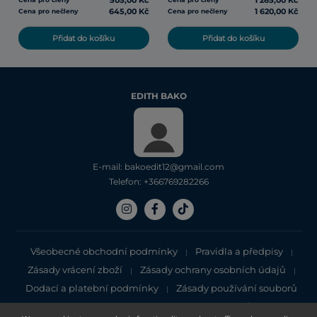
505,00 Kč
1 265,00 Kč
645,00 Kč
1 620,00 Kč
Cena pro nečleny
Cena pro nečleny
Přidat do košíku
Přidat do košíku
EDITH BAKO
E-mail: bakoedit12@gmail.com
Telefon: +366769282266
Všeobecné obchodní podmínky
Pravidla a předpisy
|
|
Zásady vrácení zboží
Zásady ochrany osobních údajů
|
|
Dodací a platební podmínky
Zásady používání souborů
|
cookie
Zásady ochrany osobních údajů
|