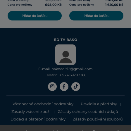
505,00 Kč
1 265,00 Kč
645,00 Kč
1 620,00 Kč
Cena pro nečleny
Cena pro nečleny
Přidat do košíku
Přidat do košíku
EDITH BAKO
E-mail: bakoedit12@gmail.com
Telefon: +366769282266
Všeobecné obchodní podmínky
Pravidla a předpisy
|
|
Zásady vrácení zboží
Zásady ochrany osobních údajů
|
|
Dodací a platební podmínky
Zásady používání souborů
|
cookie
Zásady ochrany osobních údajů
|