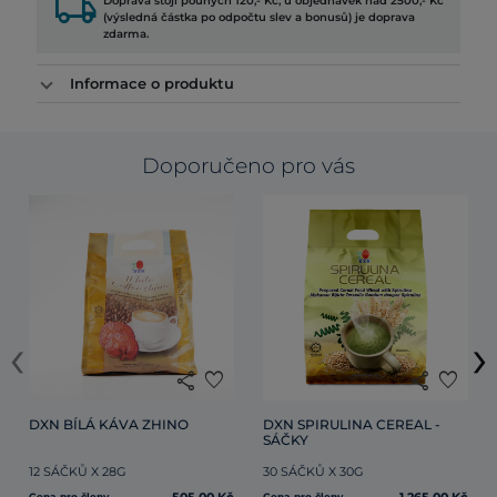
local_shipping
Doprava stojí pouhých 120,- Kč, u objednávek nad 2500,- Kč
(výsledná částka po odpočtu slev a bonusů) je doprava
zdarma.
Informace o produktu
Doporučeno pro vás
‹
›
share
favorite
share
favorite
DXN BÍLÁ KÁVA ZHINO
DXN SPIRULINA CEREAL - 
SÁČKY
12 SÁČKŮ X 28G
30 SÁČKŮ X 30G
Cena pro členy
Cena pro členy