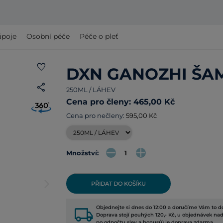
ápoje
Osobní péče
Péče o pleť
favorite
DXN GANOZHI ŠA
share
250ML / LÁHEV
Cena pro členy: 465,00 Kč
Cena pro nečleny:
595,00 Kč
Množství:
arrow_forward_ios
PŘIDAT DO KOŠÍKU
local_shipping
Objednejte si dnes do 12:00 a doručíme Vám to do
Doprava stojí pouhých 120,- Kč, u objednávek nad
po odpočtu slev a bonusů) je doprava zdarma.