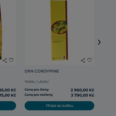
DXN R
›
285ML /
share
favorite
share
favorite
Cena pr
DXN CORDYPINE
Cena pr
700ML / LÁHEV
85,00 Kč
Cena pro členy
2 960,00 Kč
75,00 Kč
Cena pro nečleny
3 790,00 Kč
Přidat do košíku