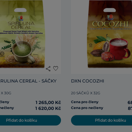
share
favorite
IRULINA CEREAL - SÁČKY
DXN COCOZHI
 X 30G
20 SÁČKŮ X 32G
členy
1 265,00 Kč
Cena pro členy
6
nečleny
1 620,00 Kč
Cena pro nečleny
8
Přidat do košíku
Přidat do košíku