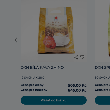
‹
share
favorite
DXN BÍLÁ KÁVA ZHINO
DXN SP
12 SÁČKŮ X 28G
30 SÁČKŮ
Cena pro členy
505,00 Kč
Cena pro 
Cena pro nečleny
645,00 Kč
Cena pro 
Přidat do košíku