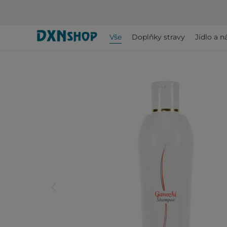
Vše
Doplňky stravy
Jídlo a n
arrow_back_ios