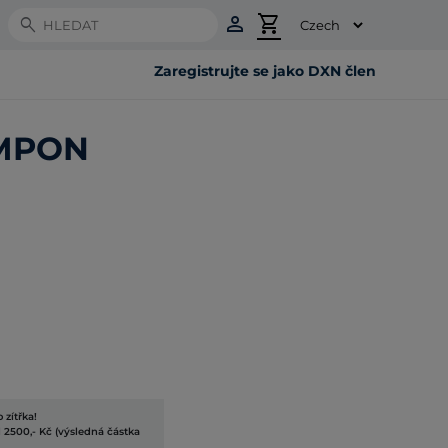
person
shopping_cart
Search
Zaregistrujte se jako DXN člen
MPON
 zítřka!
 2500,- Kč (výsledná částka