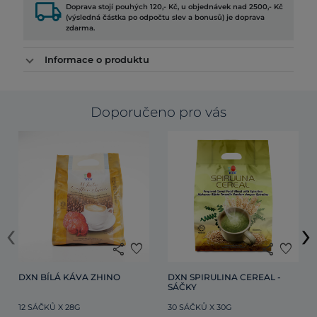
local_shipping
Doprava stojí pouhých 120,- Kč, u objednávek nad 2500,- Kč
(výsledná částka po odpočtu slev a bonusů) je doprava
zdarma.
Informace o produktu
Doporučeno pro vás
‹
›
share
favorite
share
favorite
DXN BÍLÁ KÁVA ZHINO
DXN SPIRULINA CEREAL - 
SÁČKY
12 SÁČKŮ X 28G
30 SÁČKŮ X 30G