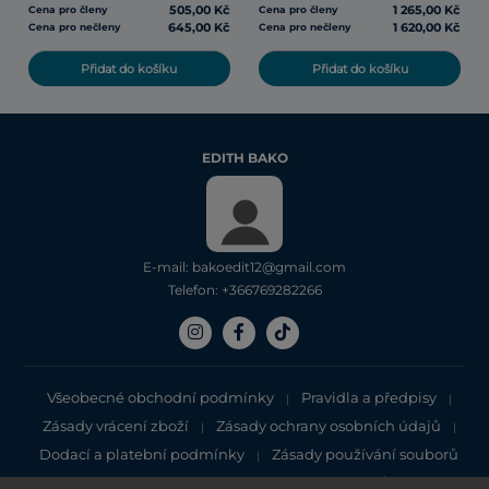
505,00 Kč
1 265,00 Kč
Cena pro členy
Cena pro členy
645,00 Kč
1 620,00 Kč
Cena pro nečleny
Cena pro nečleny
Přidat do košíku
Přidat do košíku
EDITH BAKO
E-mail: bakoedit12@gmail.com
Telefon: +366769282266
Všeobecné obchodní podmínky
Pravidla a předpisy
|
|
Zásady vrácení zboží
Zásady ochrany osobních údajů
|
|
Dodací a platební podmínky
Zásady používání souborů
|
cookie
Zásady ochrany osobních údajů
|