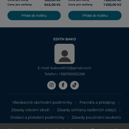
505,00 Kč
1 265,00 Kč
645,00 Kč
1 620,00 Kč
Cena pro nečleny
Cena pro nečleny
Přidat do košíku
Přidat do košíku
EDITH BAKO
E-mail: bakoedit12@gmail.com
Telefon: +366769282266
Všeobecné obchodní podmínky
Pravidla a předpisy
|
|
Zásady vrácení zboží
Zásady ochrany osobních údajů
|
|
Dodací a platební podmínky
Zásady používání souborů
|
cookie
Zásady ochrany osobních údajů
|