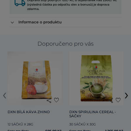
local_shipping
Doprava stojí pouhých 120,- Kč, u objednávek nad 2500,- Kč
(výsledná částka po odpočtu slev a bonusů) je doprava
zdarma.
Informace o produktu
Doporučeno pro vás
‹
›
share
favorite
share
favorite
DXN BÍLÁ KÁVA ZHINO
DXN SPIRULINA CEREAL - 
SÁČKY
12 SÁČKŮ X 28G
30 SÁČKŮ X 30G
Cena pro členy
Cena pro členy