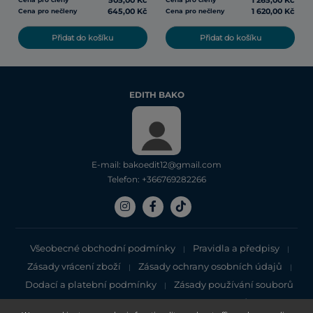
505,00 Kč
1 265,00 Kč
645,00 Kč
1 620,00 Kč
Cena pro nečleny
Cena pro nečleny
Přidat do košíku
Přidat do košíku
EDITH BAKO
E-mail: bakoedit12@gmail.com
Telefon: +366769282266
Všeobecné obchodní podmínky
Pravidla a předpisy
|
|
Zásady vrácení zboží
Zásady ochrany osobních údajů
|
|
Dodací a platební podmínky
Zásady používání souborů
|
cookie
Zásady ochrany osobních údajů
|