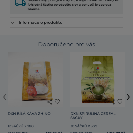
local_shipping
Doprava stojí pouhých 120,- Kč, u objednávek nad 2500,- Kč
(výsledná částka po odpočtu slev a bonusů) je doprava
zdarma.
Informace o produktu
Doporučeno pro vás
‹
›
share
favorite
share
favorite
DXN BÍLÁ KÁVA ZHINO
DXN SPIRULINA CEREAL - 
SÁČKY
12 SÁČKŮ X 28G
30 SÁČKŮ X 30G
Cena pro členy
Cena pro členy