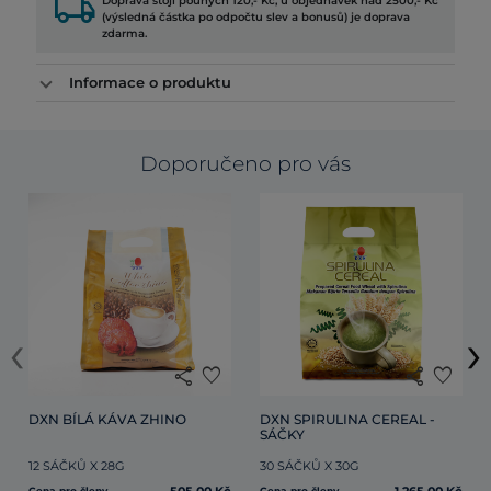
local_shipping
Doprava stojí pouhých 120,- Kč, u objednávek nad 2500,- Kč
(výsledná částka po odpočtu slev a bonusů) je doprava
zdarma.
Informace o produktu
Doporučeno pro vás
‹
›
share
favorite
share
favorite
DXN BÍLÁ KÁVA ZHINO
DXN SPIRULINA CEREAL - 
SÁČKY
12 SÁČKŮ X 28G
30 SÁČKŮ X 30G
Cena pro členy
Cena pro členy