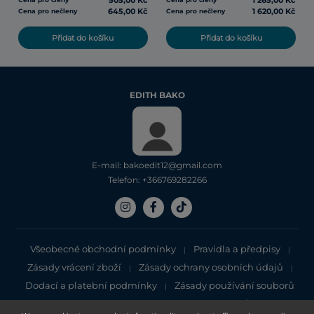
505,00 Kč
1 265,00 Kč
645,00 Kč
1 620,00 Kč
Cena pro nečleny
Cena pro nečleny
Přidat do košíku
Přidat do košíku
EDITH BAKO
E-mail: bakoedit12@gmail.com
Telefon: +366769282266
Všeobecné obchodní podmínky
Pravidla a předpisy
|
|
Zásady vrácení zboží
Zásady ochrany osobních údajů
|
|
Dodací a platební podmínky
Zásady používání souborů
|
cookie
Zásady ochrany osobních údajů
|