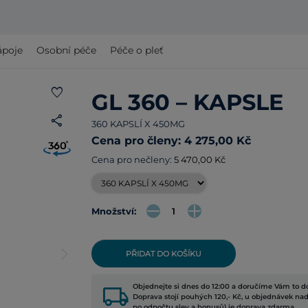
ápoje
Osobní péče
Péče o pleť
favorite
GL 360 – KAPSLE
share
360 KAPSLÍ X 450MG
Cena pro členy: 4 275,00 Kč
Cena pro nečleny:
5 470,00 Kč
Množství:
arrow_forward_ios
PŘIDAT DO KOŠÍKU
local_shipping
Objednejte si dnes do 12:00 a doručíme Vám to do
Doprava stojí pouhých 120,- Kč, u objednávek nad
po odpočtu slev a bonusů) je doprava zdarma.