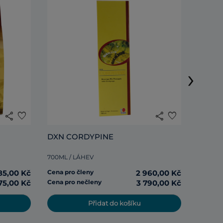
DXN R
›
285ML /
share
favorite
share
favorite
Cena pr
DXN CORDYPINE
Cena pr
700ML / LÁHEV
85,00 Kč
Cena pro členy
2 960,00 Kč
75,00 Kč
Cena pro nečleny
3 790,00 Kč
Přidat do košíku