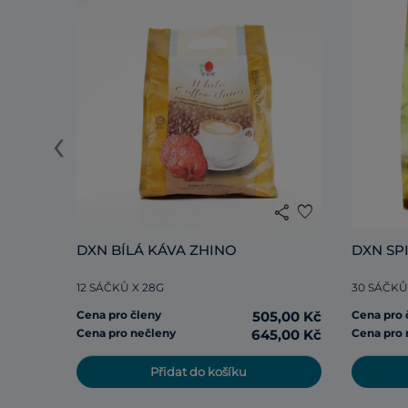
‹
share
favorite
DXN BÍLÁ KÁVA ZHINO
DXN SP
12 SÁČKŮ X 28G
30 SÁČKŮ
Cena pro členy
505,00 Kč
Cena pro 
Cena pro nečleny
645,00 Kč
Cena pro 
Přidat do košíku