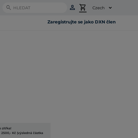
person
shopping_cart
Search
Zaregistrujte se jako DXN člen
 zítřka!
 2500,- Kč (výsledná částka