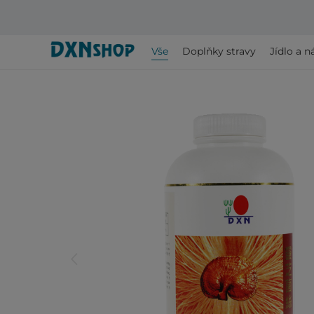
Vše
Doplňky stravy
Jídlo a n
arrow_back_ios