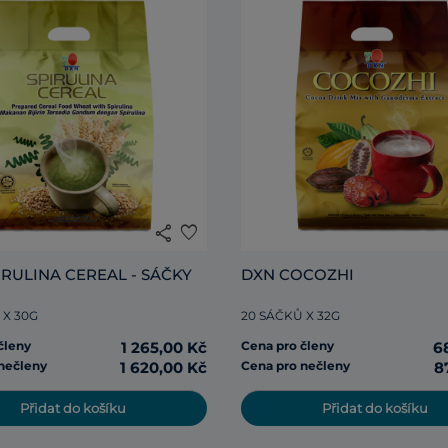
share
favorite
IRULINA CEREAL - SÁČKY
DXN COCOZHI
 X 30G
20 SÁČKŮ X 32G
členy
1 265,00 Kč
Cena pro členy
6
nečleny
1 620,00 Kč
Cena pro nečleny
8
Přidat do košíku
Přidat do košíku