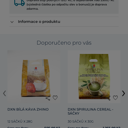
local_shipping
Doprava stojí pouhých 120,- Kč, u objednávek nad 2500,- Kč
(výsledná částka po odpočtu slev a bonusů) je doprava
zdarma.
Informace o produktu
Doporučeno pro vás
‹
›
share
favorite
share
favorite
DXN BÍLÁ KÁVA ZHINO
DXN SPIRULINA CEREAL - 
SÁČKY
12 SÁČKŮ X 28G
30 SÁČKŮ X 30G
Cena pro členy
Cena pro členy