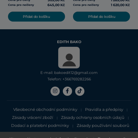
505,00 Kč
1 265,00 Kč
645,00 Kč
1 620,00 Kč
Cena pro nečleny
Cena pro nečleny
Přidat do košíku
Přidat do košíku
EDITH BAKO
E-mail: bakoedit12@gmail.com
Telefon: +366769282266
Všeobecné obchodní podmínky
Pravidla a předpisy
|
|
Zásady vrácení zboží
Zásady ochrany osobních údajů
|
|
Dodací a platební podmínky
Zásady používání souborů
|
cookie
Zásady ochrany osobních údajů
|