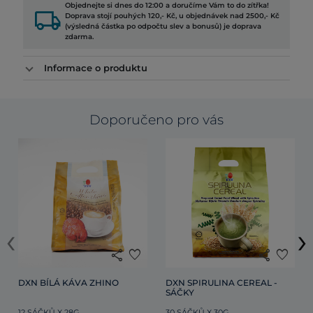
Objednejte si dnes do 12:00 a doručíme Vám to do zítřka!
local_shipping
Doprava stojí pouhých 120,- Kč, u objednávek nad 2500,- Kč
(výsledná částka po odpočtu slev a bonusů) je doprava
zdarma.
Informace o produktu
Doporučeno pro vás
‹
›
share
favorite
share
favorite
DXN BÍLÁ KÁVA ZHINO
DXN SPIRULINA CEREAL - 
SÁČKY
12 SÁČKŮ X 28G
30 SÁČKŮ X 30G