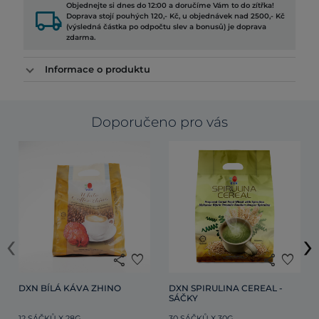
Objednejte si dnes do 12:00 a doručíme Vám to do zítřka!
local_shipping
Doprava stojí pouhých 120,- Kč, u objednávek nad 2500,- Kč
(výsledná částka po odpočtu slev a bonusů) je doprava
zdarma.
Informace o produktu
Doporučeno pro vás
‹
›
share
favorite
share
favorite
DXN BÍLÁ KÁVA ZHINO
DXN SPIRULINA CEREAL - 
SÁČKY
12 SÁČKŮ X 28G
30 SÁČKŮ X 30G