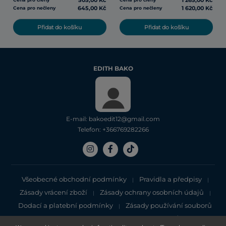
505,00 Kč
1 265,00 Kč
645,00 Kč
1 620,00 Kč
Cena pro nečleny
Cena pro nečleny
Přidat do košíku
Přidat do košíku
EDITH BAKO
E-mail: bakoedit12@gmail.com
Telefon: +366769282266
Všeobecné obchodní podmínky
Pravidla a předpisy
|
|
Zásady vrácení zboží
Zásady ochrany osobních údajů
|
|
Dodací a platební podmínky
Zásady používání souborů
|
cookie
Zásady ochrany osobních údajů
|