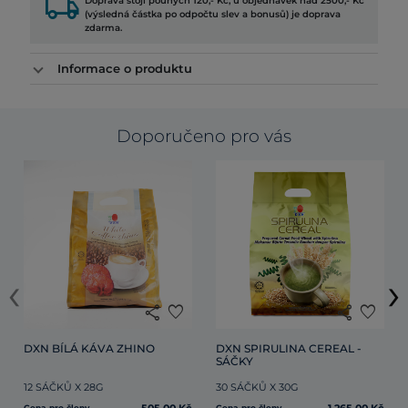
local_shipping
Doprava stojí pouhých 120,- Kč, u objednávek nad 2500,- Kč
(výsledná částka po odpočtu slev a bonusů) je doprava
zdarma.
Informace o produktu
Doporučeno pro vás
‹
›
share
favorite
share
favorite
DXN BÍLÁ KÁVA ZHINO
DXN SPIRULINA CEREAL - 
SÁČKY
12 SÁČKŮ X 28G
30 SÁČKŮ X 30G
Cena pro členy
Cena pro členy