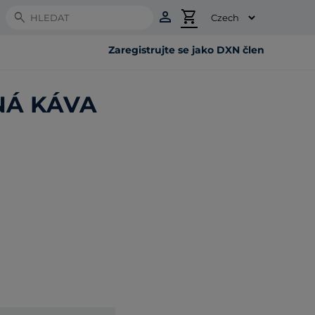
person
shopping_cart
Search
Zaregistrujte se jako DXN člen
NÁ KÁVA