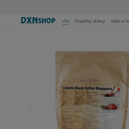
Vše
Doplňky stravy
Jídlo a n
arrow_back_ios