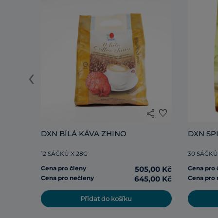
‹
share
favorite
DXN BÍLÁ KÁVA ZHINO
DXN SP
12 SÁČKŮ X 28G
30 SÁČKŮ
Cena pro členy
505,00 Kč
Cena pro 
Cena pro nečleny
645,00 Kč
Cena pro 
Přidat do košíku