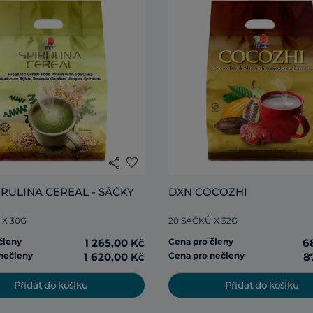
share
favorite
IRULINA CEREAL - SÁČKY
DXN COCOZHI
 X 30G
20 SÁČKŮ X 32G
členy
1 265,00 Kč
Cena pro členy
6
nečleny
1 620,00 Kč
Cena pro nečleny
8
Přidat do košíku
Přidat do košíku