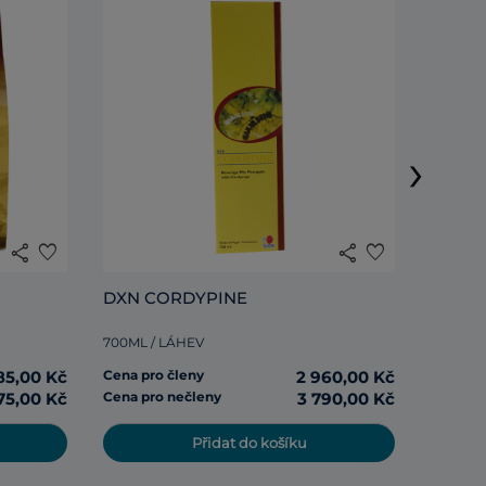
DXN R
›
285ML /
share
favorite
share
favorite
Cena pr
DXN CORDYPINE
Cena pr
700ML / LÁHEV
85,00 Kč
Cena pro členy
2 960,00 Kč
75,00 Kč
Cena pro nečleny
3 790,00 Kč
Přidat do košíku