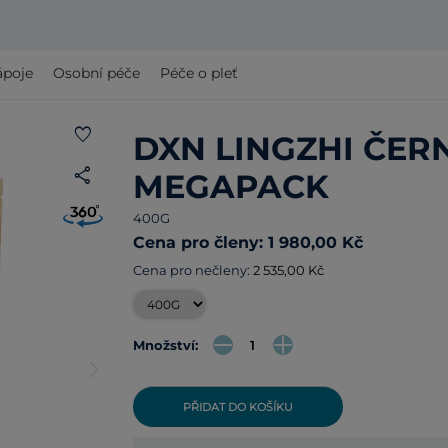
ápoje
Osobní péče
Péče o pleť
favorite
DXN LINGZHI ČER
share
MEGAPACK
400G
Cena pro členy: 1 980,00 Kč
Cena pro nečleny:
2 535,00 Kč
Množství:
arrow_forward_ios
PŘIDAT DO KOŠÍKU