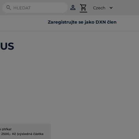
person
shopping_cart
Search
Zaregistrujte se jako DXN člen
ŽUS
 zítřka!
 2500,- Kč (výsledná částka