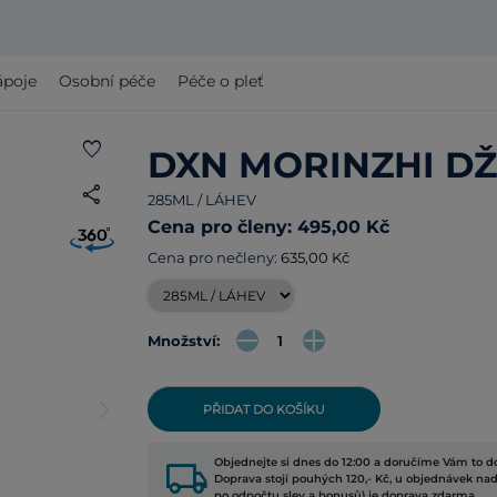
ápoje
Osobní péče
Péče o pleť
favorite
DXN MORINZHI D
share
285ML / LÁHEV
Cena pro členy: 495,00 Kč
Cena pro nečleny:
635,00 Kč
Množství:
arrow_forward_ios
PŘIDAT DO KOŠÍKU
local_shipping
Objednejte si dnes do 12:00 a doručíme Vám to do
Doprava stojí pouhých 120,- Kč, u objednávek nad
po odpočtu slev a bonusů) je doprava zdarma.