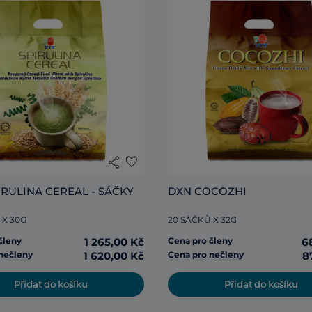
share
favorite
IRULINA CEREAL - SÁČKY
DXN COCOZHI
 X 30G
20 SÁČKŮ X 32G
členy
1 265,00 Kč
Cena pro členy
6
nečleny
1 620,00 Kč
Cena pro nečleny
8
Přidat do košíku
Přidat do košíku