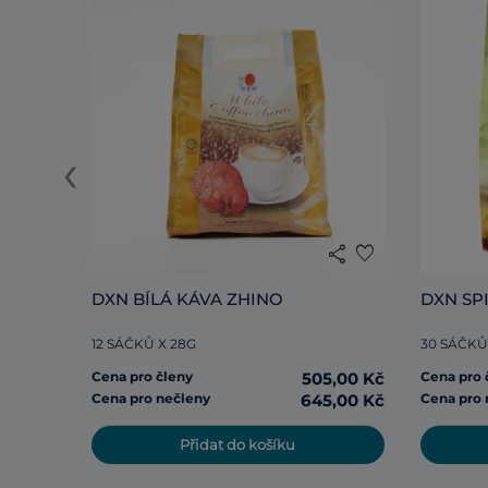
‹
share
favorite
DXN BÍLÁ KÁVA ZHINO
DXN SP
12 SÁČKŮ X 28G
30 SÁČKŮ
Cena pro členy
505,00 Kč
Cena pro 
Cena pro nečleny
645,00 Kč
Cena pro 
Přidat do košíku