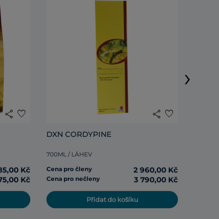
DXN R
›
285ML /
share
favorite
share
favorite
Cena pr
DXN CORDYPINE
Cena pr
700ML / LÁHEV
85,00 Kč
Cena pro členy
2 960,00 Kč
75,00 Kč
Cena pro nečleny
3 790,00 Kč
Přidat do košíku