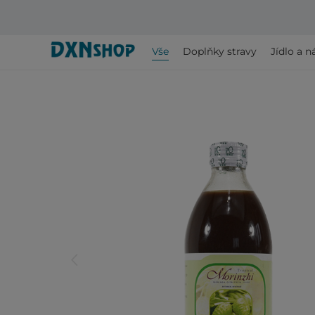
Vše
Doplňky stravy
Jídlo a n
arrow_back_ios