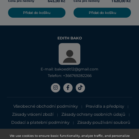
645,00 Kč
1 620,00 Kč
Cena pro nečleny
Cena pro nečleny
Přidat do košíku
Přidat do košíku
EDITH BAKO
E-mail: bakoedit12@gmail.com
Telefon: +366769282266
Všeobecné obchodní podmínky
Pravidla a předpisy
|
|
Zásady vrácení zboží
Zásady ochrany osobních údajů
|
|
Dodací a platební podmínky
Zásady používání souborů
|
cookie
Zásady ochrany osobních údajů
|
We use cookies to ensure basic functionality, analyze traffic, and personalize