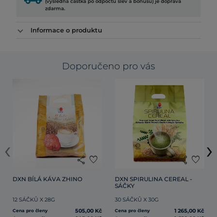
(výsledná částka po odpočtu slev a bonusů) je doprava
zdarma.
Informace o produktu
Doporučeno pro vás
‹
›
share
favorite
share
favorite
DXN BÍLÁ KÁVA ZHINO
DXN SPIRULINA CEREAL - 
SÁČKY
12 SÁČKŮ X 28G
30 SÁČKŮ X 30G
505,00 Kč
1 265,00 Kč
Cena pro členy
Cena pro členy