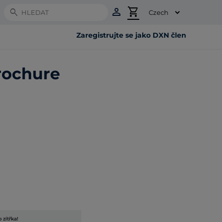
person
shopping_cart
Search
Zaregistrujte se jako DXN člen
rochure
 zítřka!