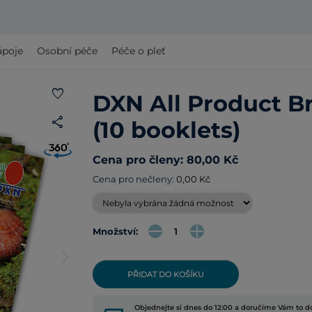
ápoje
Osobní péče
Péče o pleť
favorite
DXN All Product B
share
(10 booklets)
Cena pro členy: 80,00 Kč
Cena pro nečleny:
0,00 Kč
Množství:
arrow_forward_ios
PŘIDAT DO KOŠÍKU
Objednejte si dnes do 12:00 a doručíme Vám to do