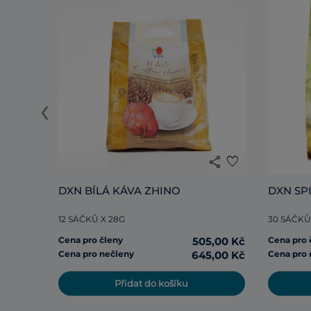
‹
share
favorite
DXN BÍLÁ KÁVA ZHINO
DXN SP
12 SÁČKŮ X 28G
30 SÁČKŮ
Cena pro členy
505,00 Kč
Cena pro 
Cena pro nečleny
645,00 Kč
Cena pro 
Přidat do košíku