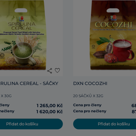
share
favorite
IRULINA CEREAL - SÁČKY
DXN COCOZHI
 X 30G
20 SÁČKŮ X 32G
členy
1 265,00 Kč
Cena pro členy
6
nečleny
1 620,00 Kč
Cena pro nečleny
8
Přidat do košíku
Přidat do košíku