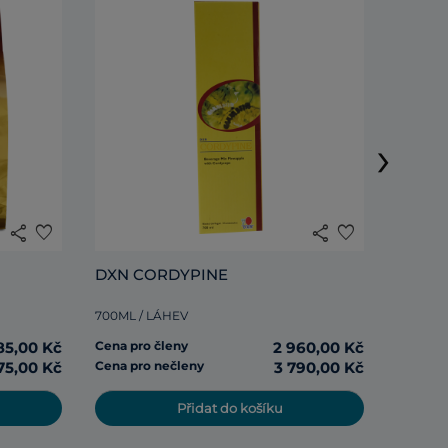
DXN R
›
285ML /
share
favorite
share
favorite
Cena pr
DXN CORDYPINE
Cena pr
700ML / LÁHEV
85,00 Kč
Cena pro členy
2 960,00 Kč
75,00 Kč
Cena pro nečleny
3 790,00 Kč
Přidat do košíku