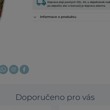
local_shipping
Doprava stojí pouhých 120,- Kč, u objednávek nad
po odpočtu slev a bonusů) je doprava zdarma.
Informace o produktu
Doporučeno pro vás