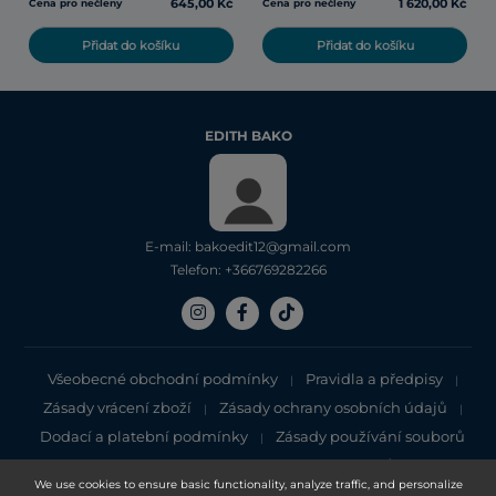
645,00 Kč
1 620,00 Kč
Cena pro nečleny
Cena pro nečleny
Přidat do košíku
Přidat do košíku
EDITH BAKO
E-mail: bakoedit12@gmail.com
Telefon: +366769282266
Všeobecné obchodní podmínky
Pravidla a předpisy
|
|
Zásady vrácení zboží
Zásady ochrany osobních údajů
|
|
Dodací a platební podmínky
Zásady používání souborů
|
cookie
Zásady ochrany osobních údajů
|
We use cookies to ensure basic functionality, analyze traffic, and personalize