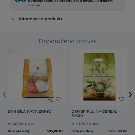
(výsledná částka po odpočtu slev a bonusů) je doprava
zdarma.
Informace o produktu
Doporučeno pro vás
‹
›
share
favorite
share
favorite
DXN BÍLÁ KÁVA ZHINO
DXN SPIRULINA CEREAL - 
SÁČKY
12 SÁČKŮ X 28G
30 SÁČKŮ X 30G
505,00 Kč
1 265,00 Kč
Cena pro členy
Cena pro členy