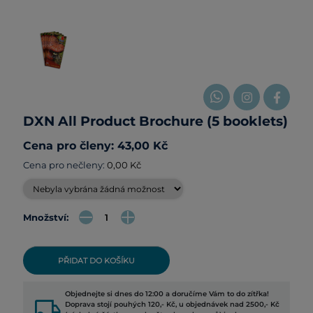
DXN All Product Brochure (5 booklets)
Cena pro členy: 43,00 Kč
Cena pro nečleny:
0,00 Kč
Množství:
PŘIDAT DO KOŠÍKU
Objednejte si dnes do 12:00 a doručíme Vám to do zítřka!
local_shipping
Doprava stojí pouhých 120,- Kč, u objednávek nad 2500,- Kč