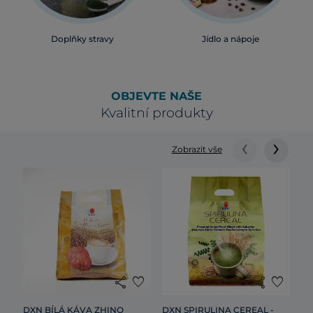
Doplňky stravy
Jídlo a nápoje
OBJEVTE NAŠE
Kvalitní produkty
‹
›
Zobrazit vše
DX
20
share
favorite
share
favorite
Cen
DXN BÍLÁ KÁVA ZHINO
DXN SPIRULINA CEREAL -