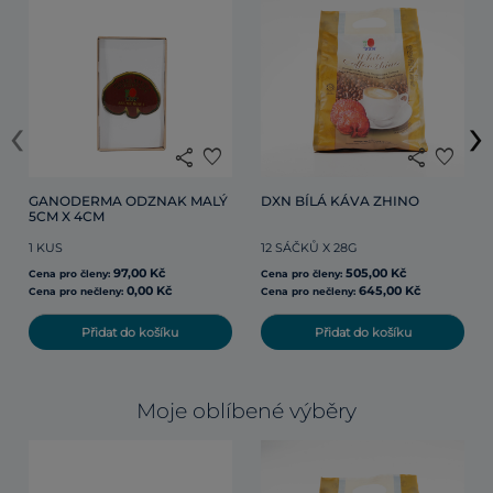
‹
›
share
favorite
share
favorite
GANODERMA ODZNAK MALÝ
DXN BÍLÁ KÁVA ZHINO
5CM X 4CM
1 KUS
12 SÁČKŮ X 28G
97,00 Kč
505,00 Kč
Cena pro členy:
Cena pro členy:
0,00 Kč
645,00 Kč
Cena pro nečleny:
Cena pro nečleny:
Přidat do košíku
Přidat do košíku
Moje oblíbené výběry