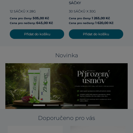
SÁČKY
12 SÁČKŮ X 28G
30 SÁČKŮ X 30G
Cen
505,00 Kč
1 265,00 Kč
Cena pro členy:
Cena pro členy:
645,00 Kč
1 620,00 Kč
Cena pro nečleny:
Cena pro nečleny:
Přidat do košíku
Přidat do košíku
Novinka
Doporučeno pro vás