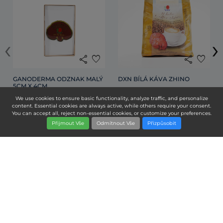
‹
›
share
favorite
share
favorite
GANODERMA ODZNAK MALÝ
DXN BÍLÁ KÁVA ZHINO
5CM X 4CM
We use cookies to ensure basic functionality, analyze traffic, and personalize
1 KUS
12 SÁČKŮ X 28G
content. Essential cookies are always active, while others require your consent.
97,00 Kč
505,00 Kč
Cena pro členy:
Cena pro členy:
You can accept all, reject non-essential cookies, or customize your preferences.
0,00 Kč
645,00 Kč
Cena pro nečleny:
Cena pro nečleny:
Přijmout Vše
Odmítnout Vše
Přizpůsobit
Přidat do košíku
Přidat do košíku
EDITH BAKO